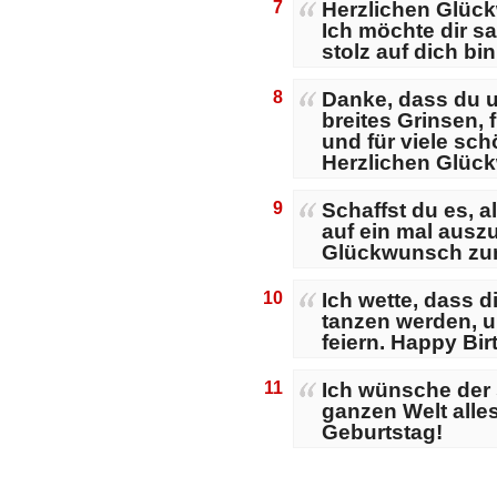
7
Herzlichen Glüc
Ich möchte dir s
stolz auf dich bi
8
Danke, dass du u
breites Grinsen, 
und für viele sc
Herzlichen Glüc
9
Schaffst du es, a
auf ein mal ausz
Glückwunsch zu
10
Ich wette, dass d
tanzen werden, u
feiern. Happy Bir
11
Ich wünsche der 
ganzen Welt alles
Geburtstag!