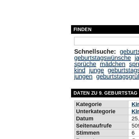
FINDEN
Schnellsuche:
geburt
geburtstagswünsche
j
sprüche
mädchen
spr
kind
junge
geburtstag
jungen
geburtstagsgrü
DATEN ZU 9. GEBURTST
Kategorie
Ki
Unterkategorie
Ki
Datum
25
Seitenaufrufe
50
Stimmen
6